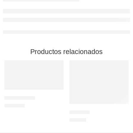
Productos relacionados
Nubes naranjas
1.200,00
€
Azul Claro
600,00
€