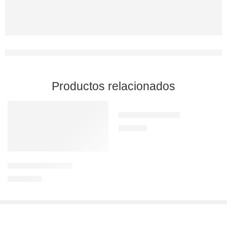
Productos relacionados
Tormenta de otoño
900,00
€
Granero de España
1.190,00
€