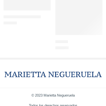
Paisaje de la nostalgia II
600,00
€
Playa III
350,00
€
© 2023 Marietta Negueruela
Todos los derechos reservados.